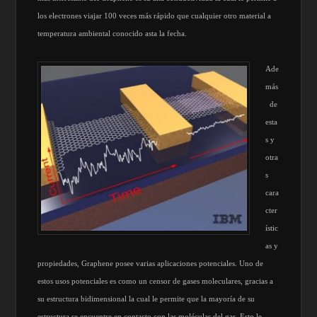
los electrones viajar 100 veces más rápido que cualquier otro material a
temperatura ambiental conocido asta la fecha.
Ade
más
de
esta
s y
otra
s
cara
cter
ístic
as y
propiedades, Graphene posee varias aplicaciones potenciales. Uno de
estos usos potenciales es como un censor de gases moleculares, gracias a
su estructura bidimensional la cual le permite que la mayoría de su
estructura se encuentre en contacto con las moléculas del gas. Esto le