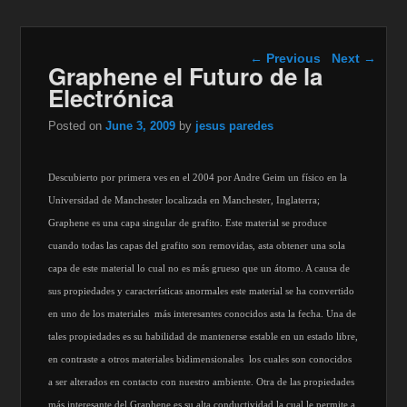
Post navigation
←
Previous
Next
→
Graphene el Futuro de la
Electrónica
Posted on
June 3, 2009
by
jesus paredes
Descubierto por primera ves en el 2004 por Andre Geim un físico en la
Universidad de Manchester localizada en Manchester, Inglaterra;
Graphene es una capa singular de grafito. Este material se produce
cuando todas las capas del grafito son removidas, asta obtener una sola
capa de este material lo cual no es más grueso que un átomo. A causa de
sus propiedades y características anormales este material se ha convertido
en uno de los materiales
más interesantes conocidos asta la fecha. Una de
tales propiedades es su habilidad de mantenerse estable en un estado libre,
en contraste a otros materiales bidimensionales
los cuales son conocidos
a ser alterados en contacto con nuestro ambiente. Otra de las propiedades
más interesante del Graphene es su alta conductividad la cual le permite a